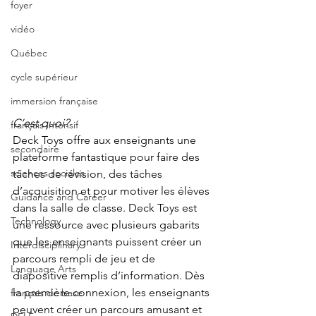
foyer
vidéo
Québec
cycle supérieur
immersion française
C’est quoi?
français intensif
Deck Toys offre aux enseignants une 
secondaire
plateforme fantastique pour faire des 
sciences sociales
tâches de révision, des tâches 
d’acquisition et pour motiver les élèves 
Guidance and Career
dans la salle de classe. Deck Toys est 
Technology
une ressource avec plusieurs gabarits 
que les enseignants puissent créer un 
Interdisciplinary
parcours rempli de jeu et de 
Language Arts
diapositive remplis d’information. Dès 
la première connexion, les enseignants 
français de base
peuvent créer un parcours amusant et 