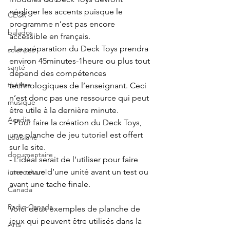
négliger les accents puisque le 
CECR
programme n’est pas encore 
balados
accessible en français. 
- La préparation du Deck Toys prendra 
sciences
environ 45minutes-1heure ou plus tout 
santé
dépend des compétences 
théâtre
technologiques de l’enseignant. Ceci 
n’est donc pas une ressource qui peut 
musique
être utile à la dernière minute.  
Acadie
- Pour faire la création du Deck Toys, 
une planche de jeu tutoriel est offert 
Louisiane
sur le site. 
documentaire
- L’idéal serait de l’utiliser pour faire 
une revue d’une unité avant un test ou 
interculturel
avant une tache finale. 
Canada
Radio-Canada
Voici deux exemples de planche de 
jeux qui peuvent être utilisés dans la 
Arts