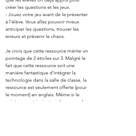
créer les questions et les jeux. 
- Jouez votre jeu avant de le présenter 
à l’élève. Vous allez pouvoir mieux 
anticiper les questions, trouver les 
erreurs et prévenir le chaos.  
Je crois que cette ressource mérite un 
pointage de 2 étoiles sur 3. Malgré le 
fait que cette ressource soit une 
manière fantastique d'intégrer la 
technologie dans la salle de classe, la 
ressource est seulement offerte (pour 
le moment) en anglais. Même si le 
créateur peut écrire tous les exemples 
et textes dans la langue française, les 
accents ne sont pas toujours détectés 
et ceci peut donc causer plusieurs 
problèmes. Cette ressource est aussi 