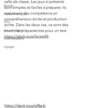
salle de classe. Les jeux si présents 
Sports
sont simples et faciles à préparer, ils 
requièrent des compétence en 
mathématiques
compréhension écrite et production 
TFO
écrite. Dans les deux cas, ce sont des 
jeux en ligne
exercices préparatoires pour un test. 
https://deck.toys/forest45
intermédiaire
voyage
https://deck.toys/ef8a-b