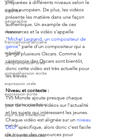
DELF
préparées à différents niveaux selon le 
cadre européen. De plus, les vidéos 
légende
présente les matière dans une façon 
géographie
authentique. Un example de ces 
ressources et la vidéo s'appelle 
chanson
"
Michel Legrand, un compositeur de 
francophonie africaine
génie
" parle d'un compositeur qui a 
actualité
gangé plusieurs Oscars. Comme la 
cérémonie des Oscars sont bientôt, 
compréhension orale
donc cette vidéo est très actuelle pour 
compréhension écrite
les élèves.
expression orale
Niveau et contexte :
expression écrite
TV5 Monde ajoute presque chaque 
expr écrite interactive
jour de nouvelles vidéos sur l'actualité 
et les sujets qui intéressent les jeunes. 
expr orale interactive
Chaque vidéo est alignée sur un 
niveau 
monde
DELF
 spécifique, alors donc c'est facile 
de trouver des ressources pour 
fiches pédagogiques