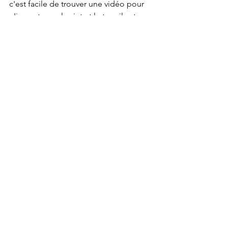
c'est facile de trouver une vidéo pour 
n'importe quel sujet et le travail est 
déjà fait pour l'enseignant! 
vidéo
immersion française
français de base
See All
Recent Posts