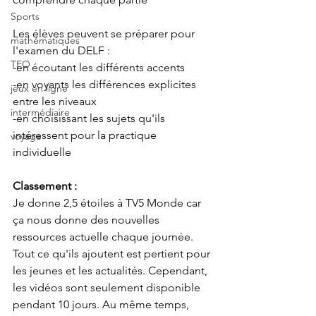
Sports
Les élèves peuvent se préparer pour 
mathématiques
l'examen du DELF :
TFO
-en écoutant les différents accents
-en voyants les différences explicites 
jeux en ligne
entre les niveaux
intermédiaire
-en choisissant les sujets qu'ils 
intéressent pour la practique 
voyage
individuelle
Classement :
Je donne 2,5 étoiles à TV5 Monde car 
ça nous donne des nouvelles 
ressources actuelle chaque journée. 
Tout ce qu'ils ajoutent est pertient pour 
les jeunes et les actualités. Cependant, 
les vidéos sont seulement disponible 
pendant 10 jours. Au même temps, 