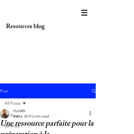
Resources blog
Post
All Posts
rfurl089
All Posts
Feb 4, 2019
2 min read
Une ressource parfaite pour la
femmes