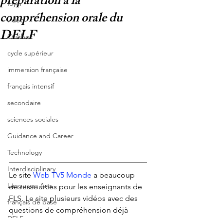
préparation à la
foyer
compréhension orale du
vidéo
DELF
Québec
cycle supérieur
immersion française
français intensif
secondaire
sciences sociales
Guidance and Career
Technology
Interdisciplinary
Le site 
Web TV5 Monde
 a beaucoup 
Language Arts
de ressources pour les enseignants de 
FLS. Le site plusieurs vidéos avec des 
français de base
questions de compréhension déjà 