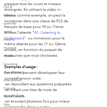
presque tous les cours et niveaux 
CECR
enseignés. En utilisant la vidéo ci-
dessus comme exemple, on peut la 
balados
incorporer dans une classe de FLS de 
sciences
français de base pour 10 ou 11ème 
santé
années l'attente "
A1. Listening to 
Understand
"  ou immersion pour le 
théâtre
même attente pour les 11 ou 12ème 
musique
années, en fonction du paquet de 
ressources que vous choisissez. 
Acadie
Louisiane
Exemples d'usage :
documentaire
Les élèves peuvent développer leur 
compréhension orale :
interculturel
-en répondant aux questions préparées
Canada
-en créant une liste de mots de 
vocabulaire
Radio-Canada
-en écoutant plusieurs fois pour mieux 
Arts
comprendre chaque partie