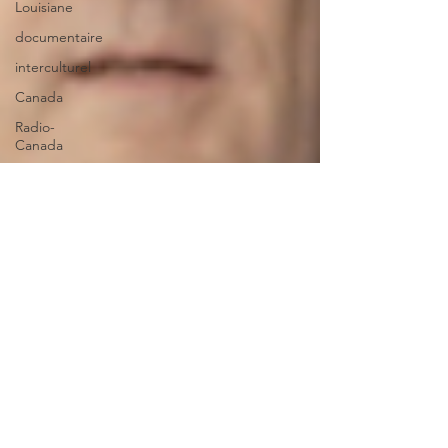
Louisiane
documentaire
interculturel
Canada
Radio-
Canada
Arts
Sports
mathématiques
TFO
jeux en
ligne
intermédiaire
voyage