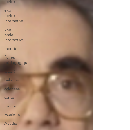
écrite
expr
écrite
interactive
expr
orale
interactive
monde
fiches
pédagogiques
CECR
balados
sciences
santé
théâtre
musique
Acadie