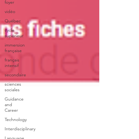
foyer
vidéo
Québec
cycle
supérieur
immersion
française
français
intensif
secondaire
sciences
sociales
Guidance
and
Career
Technology
Interdisciplinary
Language