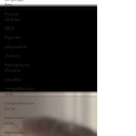
Arts
français
de base
DELF
légende
géographie
chanson
francophonie
africaine
actualité
compréhension
orale
compréhension
écrite
expression
orale
expression