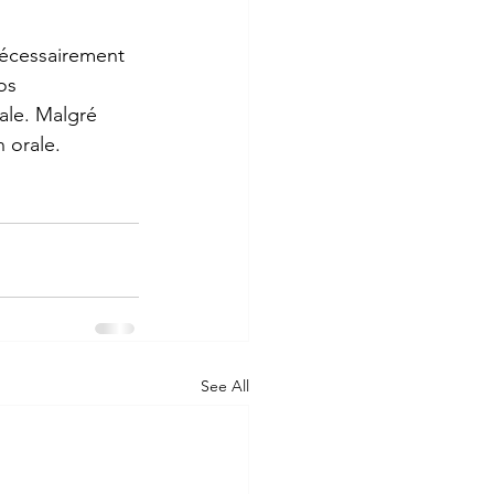
nécessairement 
os 
ale. Malgré 
 orale.
See All