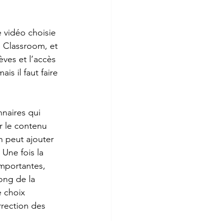
 vidéo choisie 
 Classroom, et 
èves et l’accès 
s il faut faire 
nnaires qui 
r le contenu 
n peut ajouter 
 Une fois la 
importantes, 
ong de la 
e choix 
rrection des 