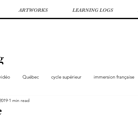
ARTWORKS
LEARNING LOGS
g
vidéo
Québec
cycle supérieur
immersion française
2019
1 min read
Guidance and Career
Technology
Interdisciplinary
e
légende
géographie
chanson
francophonie africaine