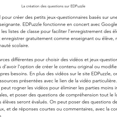
La création des questions sur EDPuzzle
l pour créer des petits jeux-questionnaires basés sur une
nseignante. EDPuzzle fonctionne en concert avec Google
s listes de classe pour faciliter l’enregistrement des él
enregistrer gratuitement comme enseignant ou élève, mai
auté scolaire. 
ources différentes pour choisir des vidéos et jeux-questio
s d’avoir l’option de créer le contenu original ou modifie
opres besoins. En plus des vidéos sur le site EDPuzzle, o
ssources présentées avec le lien de la vidéo particulière.
 peut rogner les vidéos pour éliminer les parties moins 
ales, et poser des questions de compréhension tout le l
les élèves seront évalués. On peut poser des questions d
faux, et de réponses courtes ou commentaires, avec la co
. 