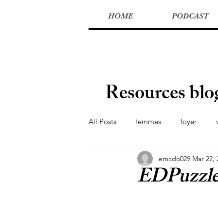
HOME
PODCAST
Resources blo
All Posts
femmes
foyer
emcdo029
Mar 22, 
secondaire
sciences sociales
EDPuzzl
français de base
DELF