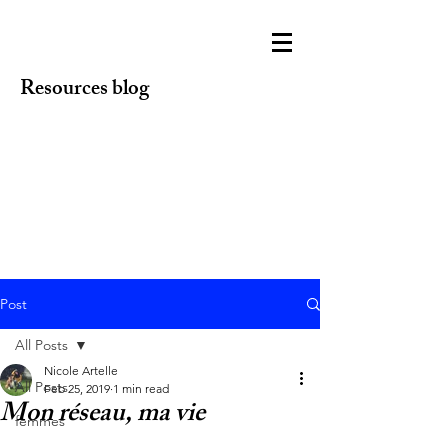
Resources blog
Post
All Posts
Nicole Artelle
All Posts
Feb 25, 2019
1 min read
Mon réseau, ma vie
femmes