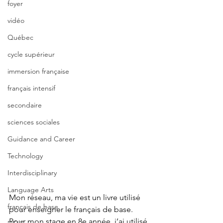
foyer
vidéo
Québec
cycle supérieur
immersion française
français intensif
secondaire
sciences sociales
Guidance and Career
Technology
Interdisciplinary
Language Arts
Mon réseau, ma vie est un livre utilisé 
français de base
pour enseigner le français de base. 
Pour mon stage en 8e année, j’ai utilisé 