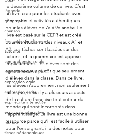
DELF
le deuxième volume de ce livre. C’est 
légende
un livre créé pour les étudiants avec 
des textes et activités authentiques 
géographie
pour les élèves de 7e à 9e année. Le 
chanson
livre est basé sur le CEFR et est créé 
francophonie africaine
pour les étudiants des niveaux A1 et 
A2. Les tâches sont basées sur des 
actualité
actions, et la grammaire est apprise 
compréhension orale
implicitement. Les élèves sont des 
agents sociaux plutôt que seulement 
compréhension écrite
d’élèves dans la classe. Dans ce livre, 
expression orale
les élèves n’apprennent non seulement 
expression écrite
la langue, mais il y a plusieurs aspects 
de la culture française tout autour du 
expr écrite interactive
monde qui sont incorporés dans 
expr orale interactive
l’apprentissage. Le livre est une bonne 
ressource parce qu’il est facile à utiliser 
monde
pour l’enseignant, il a des notes pour 
fiches pédagogiques