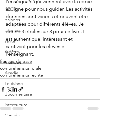
l’enseignant qui viennent avec la copie 
en ligne pour nous guider. Les activités 
CECR
données sont variées et peuvent être 
balados
adaptées pour différents élèves. Je 
sciences
donne 3 étoiles sur 3 pour ce livre. Il 
est authentique, intéressant et 
santé
captivant pour les élèves et 
théâtre
l'enseignant. 
français de base
musique
compréhension orale
Acadie
compréhension écrite
Louisiane
documentaire
interculturel
Canada
See All
Recent Posts
Radio-Canada
Arts